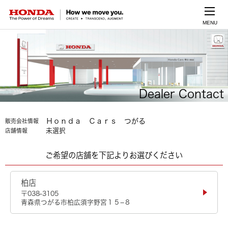
MENU
Dealer Contact
Ｈｏｎｄａ Ｃａｒｓ つがる
販売会社情報
未選択
店舗情報
ご希望の店舗を下記よりお選びください
柏店
〒038-3105
青森県つがる市柏広須字野宮１５−８