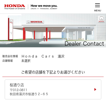
MENU
Dealer Contact
Ｈｏｎｄａ Ｃａｒｓ 湯沢
販売会社情報
未選択
店舗情報
ご希望の店舗を下記よりお選びください
桜通り店
〒012-0811
秋田県湯沢市桜通り２−６５