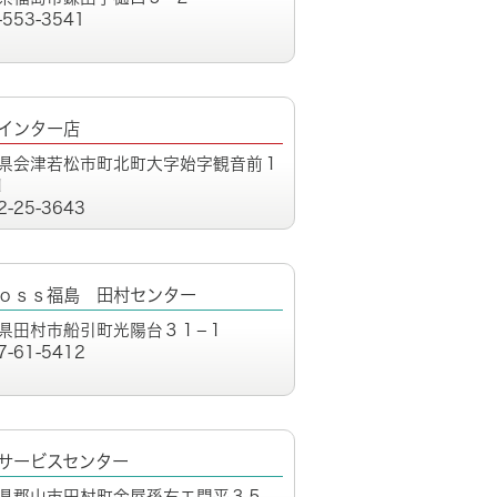
-553-3541
インター店
県会津若松市町北町大字始字観音前１
１
2-25-3643
ｏｓｓ福島 田村センター
県田村市船引町光陽台３１−１
7-61-5412
サービスセンター
県郡山市田村町金屋孫右エ門平３５