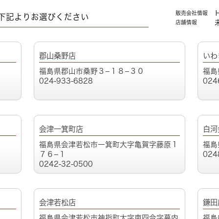
販売会社情報
下記よりお選びください
店舗情報
郡山桑野店
いわ
福島県郡山市桑野３−１８−３０
福島
024-933-6828
024
会津一箕町店
白河
福島県会津若松市一箕町大字亀賀字藤原１
福島
７６−１
024
0242-32-0500
会津若松店
鎌田
福島県会津若松市神指町大字南四合字幕内
福島