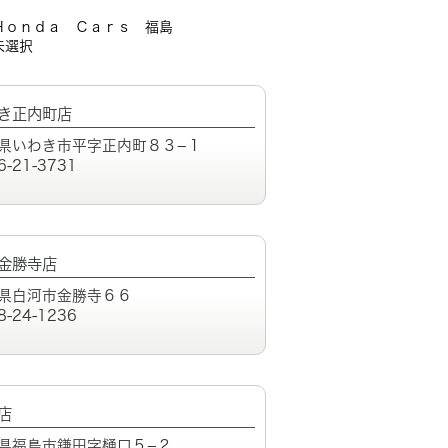
Ｈｏｎｄａ Ｃａｒｓ 福島
未選択
き正内町店
県いわき市平字正内町８３−１
6-21-3731
金勝寺店
県白河市金勝寺６６
8-24-1236
店
県福島市鎌田字樋口５−２