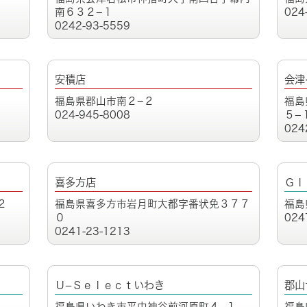
南６３２−１
024
0242-93-5559
安積店
会津
福島県郡山市南２−２
福島
024-945-8008
５−
024
喜多方店
Ｇｌ
２
福島県喜多方市岩月町大都字番状免３７７
福島
０
024
0241-23-1213
Ｕ−Ｓｅｌｅｃｔいわき
郡山
福島県いわき市平中神谷前河原町４−１
福島