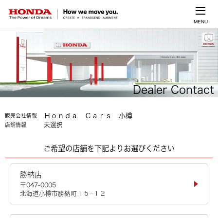
MENU
Dealer Contact
Ｈｏｎｄａ Ｃａｒｓ 小樽
販売会社情報
未選択
店舗情報
ご希望の店舗を下記よりお選びください
勝納店
〒047-0005
北海道小樽市勝納町１５−１２