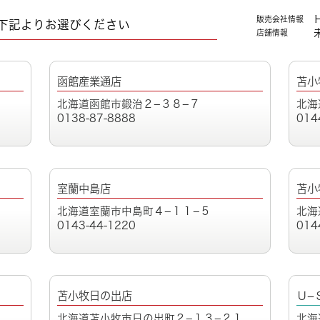
販売会社情報
下記よりお選びください
店舗情報
函館産業通店
苫小
北海道函館市鍛治２−３８−７
北海
0138-87-8888
014
室蘭中島店
苫小
北海道室蘭市中島町４−１１−５
北海
0143-44-1220
014
苫小牧日の出店
Ｕ−
北海道苫小牧市日の出町２−１３−２１
北海