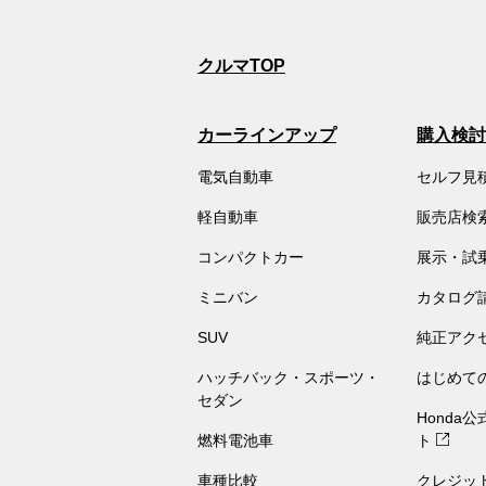
クルマTOP
カーラインアップ
購入検討
電気自動車
セルフ見
軽自動車
販売店検
コンパクトカー
展示・試
ミニバン
カタログ
SUV
純正アク
ハッチバック・スポーツ・
はじめて
セダン
Honda
燃料電池車
ト
車種比較
クレジッ