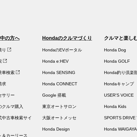
中の方へ
Hondaのクルマづくり
クルマと楽し
積り
HondaのEVポータル
Honda Dog
索
Honda e:HEV
Honda GOLF
乗車検索
Honda SENSING
Honda釣り倶楽
請求
Honda CONNECT
Hondaキャンプ
セサリー
Google 搭載
USER'S VOICE
のクルマ購入
東京オートサロン
Honda Kids
公式中古車検索サイ
大阪オートメッセ
SPORTS DRIVE
Honda Design
Honda WAIGAYA
ト＆カーリース