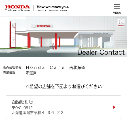
MENU
Dealer Contact
Ｈｏｎｄａ Ｃａｒｓ 南北海道
販売会社情報
未選択
店舗情報
ご希望の店舗を下記よりお選びください
函館昭和店
〒041-0812
北海道函館市昭和４−３６−２２