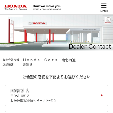
MENU
Dealer Contact
Ｈｏｎｄａ Ｃａｒｓ 南北海道
販売会社情報
未選択
店舗情報
ご希望の店舗を下記よりお選びください
函館昭和店
〒041-0812
北海道函館市昭和４−３６−２２