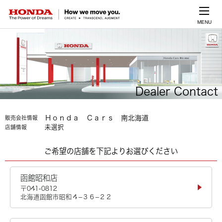
MENU
Dealer Contact
Ｈｏｎｄａ Ｃａｒｓ 南北海道
販売会社情報
未選択
店舗情報
ご希望の店舗を下記よりお選びください
函館昭和店
〒041-0812
北海道函館市昭和４−３６−２２