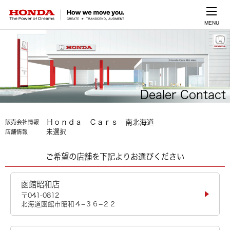
MENU
Dealer Contact
Ｈｏｎｄａ Ｃａｒｓ 南北海道
販売会社情報
未選択
店舗情報
ご希望の店舗を下記よりお選びください
函館昭和店
〒041-0812
北海道函館市昭和４−３６−２２