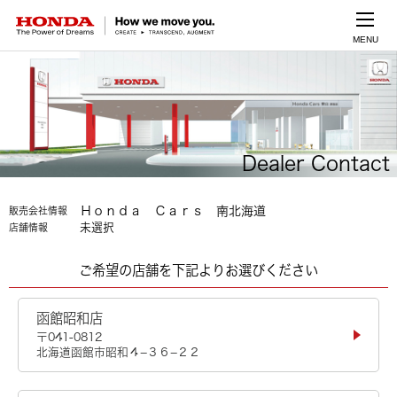
MENU
Dealer Contact
Ｈｏｎｄａ Ｃａｒｓ 南北海道
販売会社情報
未選択
店舗情報
ご希望の店舗を下記よりお選びください
函館昭和店
〒041-0812
北海道函館市昭和４−３６−２２