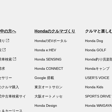
中の方へ
Hondaのクルマづくり
クルマと楽し
積り
HondaのEVポータル
Honda Dog
索
Honda e:HEV
Honda GOLF
乗車検索
Honda SENSING
Honda釣り倶楽
請求
Honda CONNECT
Hondaキャンプ
セサリー
Google 搭載
USER'S VOICE
のクルマ購入
東京オートサロン
Honda Kids
公式中古車検索サイ
大阪オートメッセ
SPORTS DRIVE
Honda Design
Honda WAIGAYA
ト＆カーリース