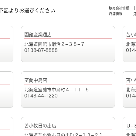
販売会社情報
下記よりお選びください
店舗情報
函館産業通店
苫小
北海道函館市鍛治２−３８−７
北海
0138-87-8888
014
室蘭中島店
苫小
北海道室蘭市中島町４−１１−５
北海
0143-44-1220
014
苫小牧日の出店
Ｕ−
北海道苫小牧市日の出町２−１３−２１
北海