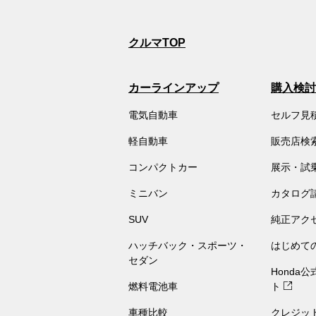
クルマTOP
カーラインアップ
購入検討
電気自動車
セルフ見
軽自動車
販売店検
コンパクトカー
展示・試
ミニバン
カタログ
SUV
純正アク
ハッチバック・スポーツ・
はじめて
セダン
Honda
燃料電池車
ト
車種比較
クレジッ