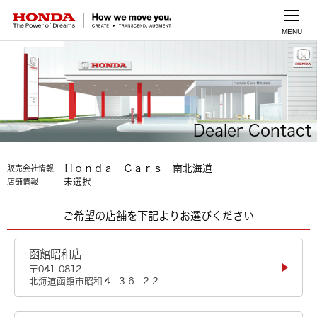
MENU
Dealer Contact
Ｈｏｎｄａ Ｃａｒｓ 南北海道
販売会社情報
未選択
店舗情報
ご希望の店舗を下記よりお選びください
函館昭和店
〒041-0812
北海道函館市昭和４−３６−２２