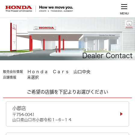
MENU
Dealer Contact
Ｈｏｎｄａ Ｃａｒｓ 山口中央
販売会社情報
未選択
店舗情報
ご希望の店舗を下記よりお選びください
小郡店
〒754-0041
山口県山口市小郡令和１−６−１４