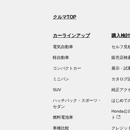
クルマTOP
カーラインアップ
購入検討
電気自動車
セルフ見
軽自動車
販売店検
コンパクトカー
展示・試
ミニバン
カタログ
SUV
純正アク
ハッチバック・スポーツ・
はじめて
セダン
Honda
燃料電池車
ト
車種比較
クレジッ