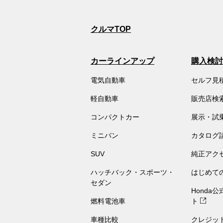
クルマTOP
カーラインアップ
購入検討
電気自動車
セルフ見
軽自動車
販売店検
コンパクトカー
展示・試
ミニバン
カタログ
SUV
純正アク
ハッチバック・スポーツ・
はじめて
セダン
Honda
燃料電池車
ト
車種比較
クレジッ