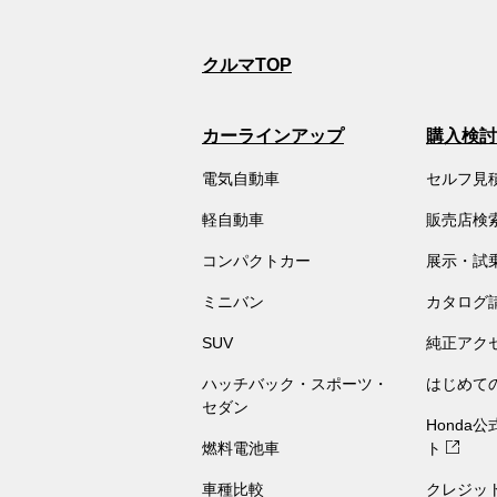
クルマTOP
カーラインアップ
購入検討
電気自動車
セルフ見
軽自動車
販売店検
コンパクトカー
展示・試
ミニバン
カタログ
SUV
純正アク
ハッチバック・スポーツ・
はじめて
セダン
Honda
燃料電池車
ト
車種比較
クレジッ