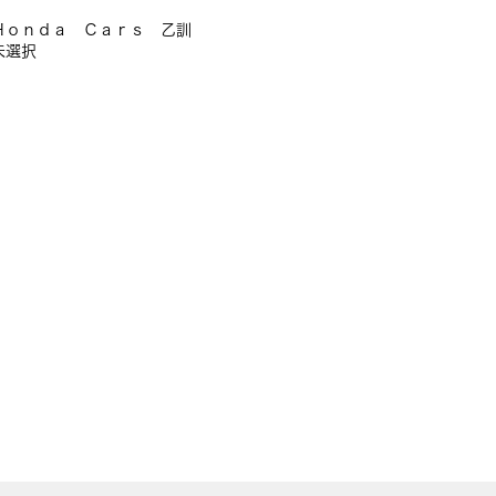
Ｈｏｎｄａ Ｃａｒｓ 乙訓
未選択