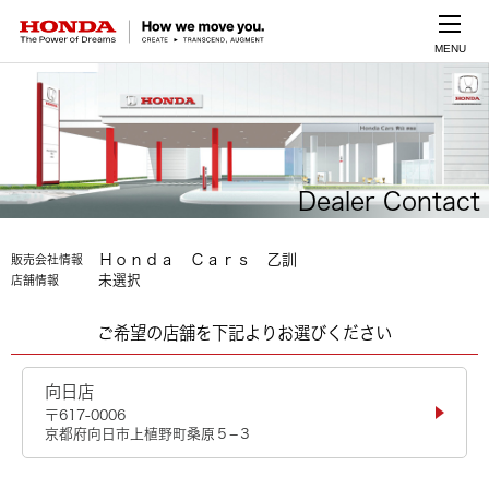
MENU
Dealer Contact
Ｈｏｎｄａ Ｃａｒｓ 乙訓
販売会社情報
未選択
店舗情報
ご希望の店舗を下記よりお選びください
向日店
〒617-0006
京都府向日市上植野町桑原５−３