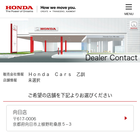
MENU
Dealer Contact
Ｈｏｎｄａ Ｃａｒｓ 乙訓
販売会社情報
未選択
店舗情報
ご希望の店舗を下記よりお選びください
向日店
〒617-0006
京都府向日市上植野町桑原５−３