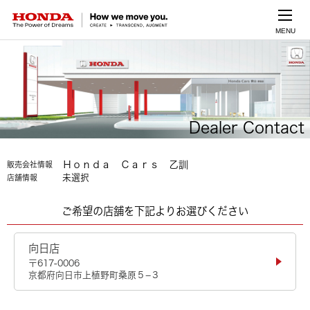
MENU
Dealer Contact
Ｈｏｎｄａ Ｃａｒｓ 乙訓
販売会社情報
未選択
店舗情報
ご希望の店舗を下記よりお選びください
向日店
〒617-0006
京都府向日市上植野町桑原５−３