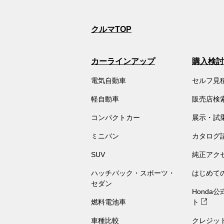
クルマTOP
カーラインアップ
購入検討
電気自動車
セルフ見
軽自動車
販売店検
コンパクトカー
展示・試
ミニバン
カタログ
SUV
純正アク
ハッチバック・スポーツ・
はじめて
セダン
Honda
燃料電池車
ト
車種比較
クレジッ