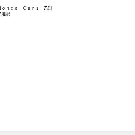
Ｈｏｎｄａ Ｃａｒｓ 乙訓
未選択