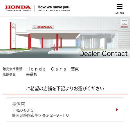
MENU
Dealer Contact
Ｈｏｎｄａ Ｃａｒｓ 葵東
販売会社情報
未選択
店舗情報
ご希望の店舗を下記よりお選びください
長沼店
〒420-0813
静岡県静岡市葵区長沼２−９−１０