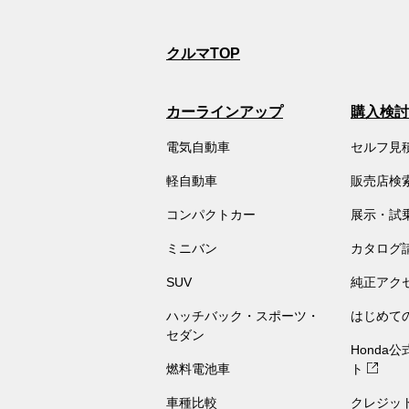
クルマTOP
カーラインアップ
購入検討
電気自動車
セルフ見
軽自動車
販売店検
コンパクトカー
展示・試
ミニバン
カタログ
SUV
純正アク
ハッチバック・スポーツ・
はじめて
セダン
Honda
燃料電池車
ト
車種比較
クレジッ