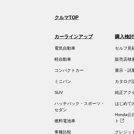
クルマTOP
カーラインアップ
購入検討
電気自動車
セルフ見
軽自動車
販売店検
コンパクトカー
展示・試
ミニバン
カタログ
SUV
純正アク
ハッチバック・スポーツ・
はじめて
セダン
Honda
燃料電池車
ト
車種比較
クレジッ