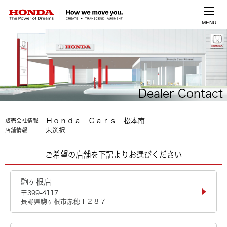
MENU
Dealer Contact
Ｈｏｎｄａ Ｃａｒｓ 松本南
販売会社情報
未選択
店舗情報
ご希望の店舗を下記よりお選びください
駒ヶ根店
〒399-4117
長野県駒ヶ根市赤穂１２８７