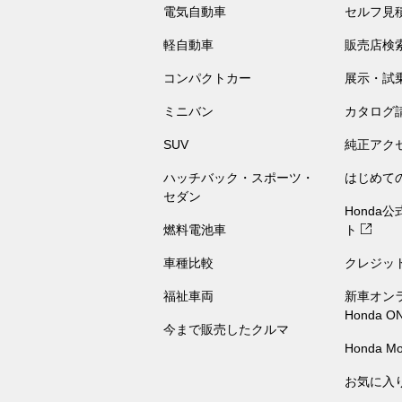
電気自動車
セルフ見
軽自動車
販売店検
コンパクトカー
展示・試
ミニバン
カタログ
SUV
純正アク
ハッチバック・スポーツ・
はじめて
セダン
Honda
燃料電池車
ト
車種比較
クレジッ
福祉車両
新車オン
Honda O
今まで販売したクルマ
Honda Mo
お気に入