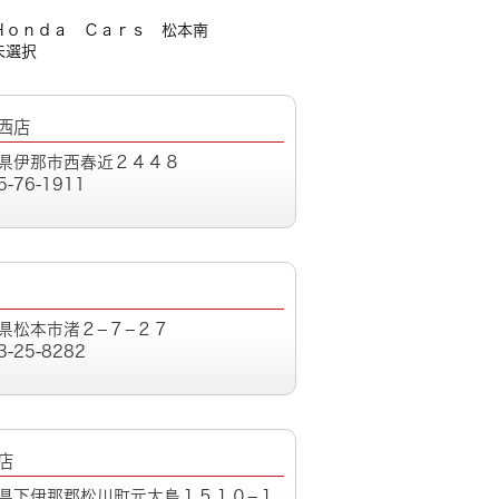
Ｈｏｎｄａ Ｃａｒｓ 松本南
未選択
西店
県伊那市西春近２４４８
5-76-1911
県松本市渚２−７−２７
3-25-8282
店
県下伊那郡松川町元大島１５１０−１