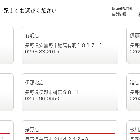
販売会社情報
下記よりお選びください
店舗情報
有明店
伊那
長野県安曇野市穂高有明１０１７−１
長野
0263-83-2015
026
伊那北店
渚店
長野県伊那市御園９８−１
長野
0265-96-0550
026
茅野店
松川
１
長野県茅野市宮川４２４２−８
長野