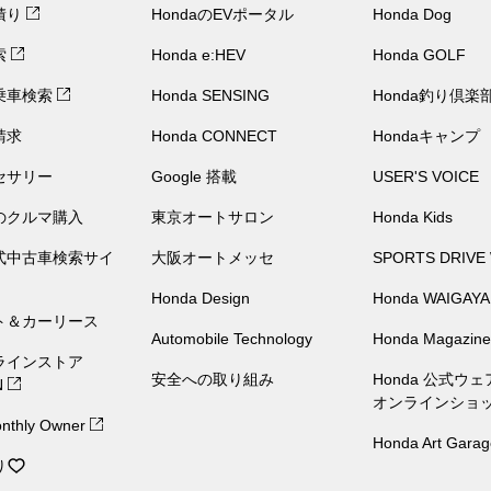
積り
HondaのEVポータル
Honda Dog
索
Honda e:HEV
Honda GOLF
乗車検索
Honda SENSING
Honda釣り倶楽
請求
Honda CONNECT
Hondaキャンプ
セサリー
Google 搭載
USER'S VOICE
のクルマ購入
東京オートサロン
Honda Kids
公式中古車検索サイ
大阪オートメッセ
SPORTS DRIVE
Honda Design
Honda WAIGAYA
ト＆カーリース
Automobile Technology
Honda Magazine
ラインストア
安全への取り組み
Honda 公式ウ
N
オンラインショ
nthly Owner
Honda Art Garag
り