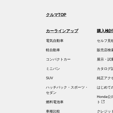
クルマTOP
カーラインアップ
購入検討
電気自動車
セルフ見
軽自動車
販売店検
コンパクトカー
展示・試
ミニバン
カタログ
SUV
純正アク
ハッチバック・スポーツ・
はじめて
セダン
Honda
燃料電池車
ト
車種比較
クレジッ